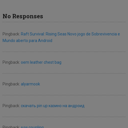
No Responses
Pingback:
Raft Survival: Rising Seas Novo jogo de Sobrevivencia e
Mundo aberto para Android
Pingback:
oem leather chest bag
Pingback:
alyarmook
Pingback:
скачать pin up казино на андроид
Pingback:
ยอย coupling