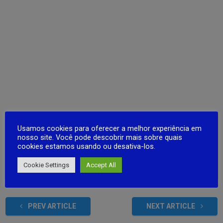
Usamos cookies para oferecer a melhor experiência em
nosso site. Você pode descobrir mais sobre quais
cookies estamos usando ou desativa-los.
Cookie Settings
Accept All
Post Views:
42
PREV ARTICLE
NEXT ARTICLE