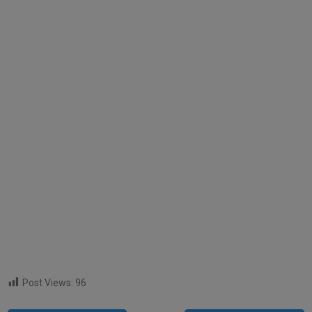
Post Views:
96