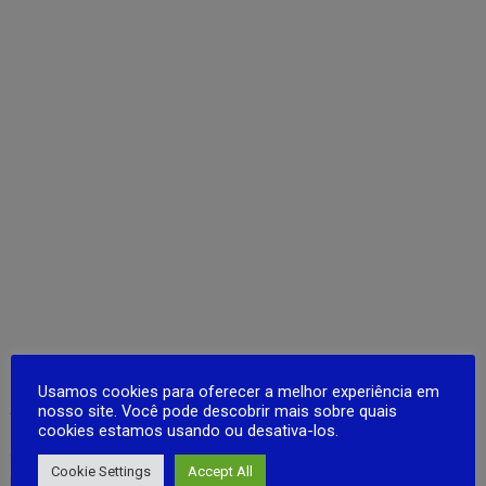
Usamos cookies para oferecer a melhor experiência em
Atualizaçoes do Jogo
nosso site. Você pode descobrir mais sobre quais
cookies estamos usando ou desativa-los.
O mapa grande foi otimizado, e agora os filtros ativam e desativam
Cookie Settings
Accept All
ícones específicos. O horário do servidor foi sincronizado,