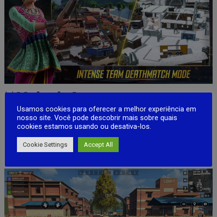
⚔️ Modos de Jogo
Usamos cookies para oferecer a melhor experiência em
nosso site. Você pode descobrir mais sobre quais
Modo Clássico (Mapa: Andaman)
cookies estamos usando ou desativa-los.
40 jogadores, 3 chances de reaparecimento e ação
estratégica em ritmo frenético. Reviva, reagrupe e lute pela
Cookie Settings
Accept All
vitória!