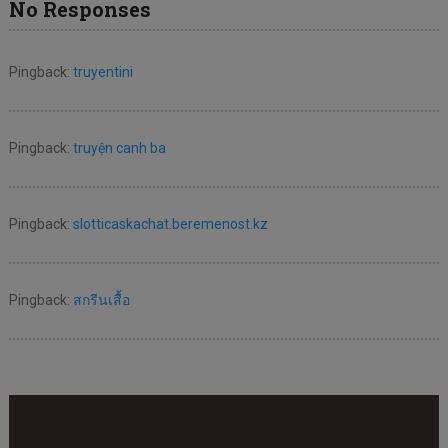
No Responses
Pingback:
truyentini
Pingback:
truyện canh ba
Pingback:
slotticaskachat.beremenost.kz
Pingback:
สกรีนเสื้อ