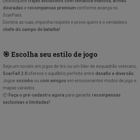
Desbloqueie
trajes exclusivos com temática mafiosa
,
armas
douradas
e
recompensas premium
conforme avança no
ScarPass.
Domine as ruas, imponha respeito e prove quem é o verdadeiro
chefe do campo de batalha!
🎯 Escolha seu estilo de jogo
Seja um novato em jogos de tiro ou um líder de esquadrão veterano,
ScarFall 2.0
oferece o equilíbrio perfeito entre
desafio e diversão
.
Jogue
sozinho
ou
com amigos
em emocionantes modos de jogo e
mapas variados.
📦
Faça o pré-cadastro agora
para garantir
recompensas
exclusivas e limitadas!