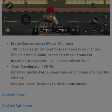
Modo Sobrevivência (Mapa: Mumbai)
100 jogadores em um confronto sem segundas chances.
Explore
arranha-céus
,
becos estreitos
e
trens em
movimento
enquanto luta para ser o último de pé.
Team Deathmatch (TDM)
Batalhas rápidas
4×4
no
Snow Park
ou combates intensos
8×8
em
Goa
.
Ideal para quem busca
ação direta e em equipe
.
Android Game
Android Apk Game