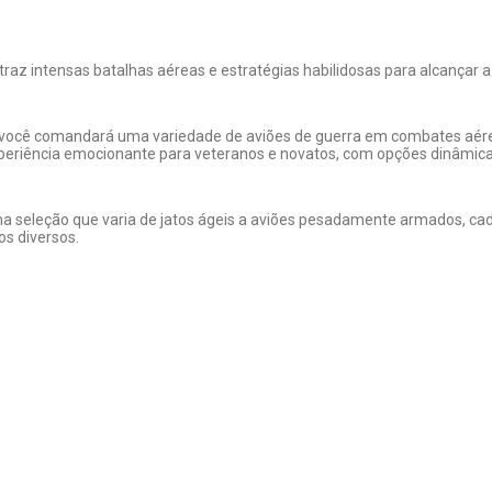
az intensas batalhas aéreas e estratégias habilidosas para alcançar a v
 você comandará uma variedade de aviões de guerra em combates aéreo
periência emocionante para veteranos e novatos, com opções dinâmicas
ma seleção que varia de jatos ágeis a aviões pesadamente armados, cad
s diversos.