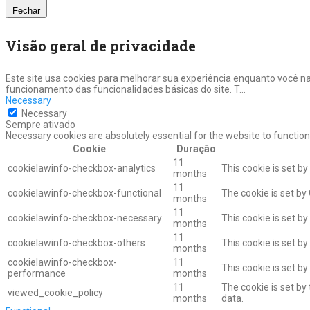
Fechar
Visão geral de privacidade
Este site usa cookies para melhorar sua experiência enquanto você n
funcionamento das funcionalidades básicas do site. T
...
Necessary
Necessary
Sempre ativado
Necessary cookies are absolutely essential for the website to function
Cookie
Duração
11
cookielawinfo-checkbox-analytics
This cookie is set b
months
11
cookielawinfo-checkbox-functional
The cookie is set by
months
11
cookielawinfo-checkbox-necessary
This cookie is set b
months
11
cookielawinfo-checkbox-others
This cookie is set b
months
cookielawinfo-checkbox-
11
This cookie is set b
performance
months
11
The cookie is set by
viewed_cookie_policy
months
data.