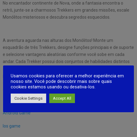
No encantador continente de Nova, onde a fantasia encontra o
retrô, junte-se a charmosos Trekkers em grandes missões, escale
Monólitos misteriosos e descubra segredos esquecidos.
A aventura aguarda nas alturas dos Monólitos! Monte um
esquadrão de três Trekkers, designe funções principais e de suporte
e selecione vantagens aleatórias conforme você sobe em cada
andar. Cada Trekker possui dois conjuntos de habilidades distintos
com base em sua função, criando combinações quase ilimitadas
para estilos de batalha variados. Adapte-se e experimente funções
Usamos cookies para oferecer a melhor experiência em
nosso site. Você pode descobrir mais sobre quais
e habilidades para criar estratégias únicas e superar todos os
cookies estamos usando ou desativa-los.
desafios.
Cookie Settings
Accept All
Android Game
Ios game