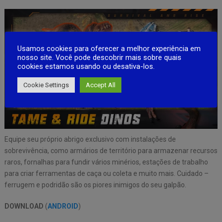
Usamos cookies para oferecer a melhor experiência em
nosso site. Você pode descobrir mais sobre quais
cookies estamos usando ou desativa-los.
Cookie Settings
Accept All
Equipe seu próprio abrigo exclusivo com instalações de
sobrevivência, como armários de território para armazenar recursos
raros, fornalhas para fundir vários minérios, estações de trabalho
para criar ferramentas de caça ou coleta e muito mais. Cuidado –
ferrugem e podridão são os piores inimigos do seu galpão.
DOWNLOAD
(
ANDROID
)