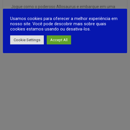
Jogue como o poderoso Allosaurus e embarque em uma
aventura épica em um mundo esquecido pelo tempo!
Usamos cookies para oferecer a melhor experiência em
Viaje por ilhas exuberantes e misteriosas e densas
nosso site. Você pode descobrir mais sobre quais
florestas pré-históricas. Cace, cresça e torne-se o rei da
cookies estamos usando ou desativa-los.
selva jurássica!
Do amigável Estegossauro ao temível
FULL ARTICLE
Tiranossauro Rex, conheça …
Cookie Settings
Accept All