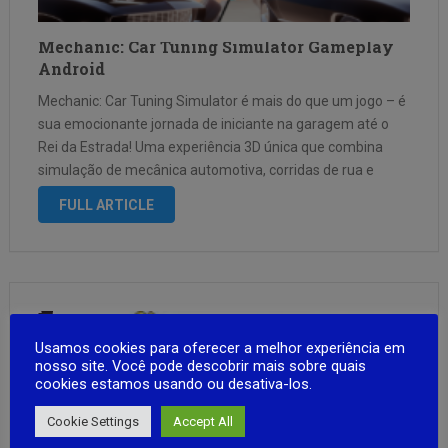
Mechanic: Car Tuning Simulator Gameplay
Android
Mechanic: Car Tuning Simulator é mais do que um jogo – é
sua emocionante jornada de iniciante na garagem até o
Rei da Estrada! Uma experiência 3D única que combina
simulação de mecânica automotiva, corridas de rua e
personalização profunda de carros como nunca antes.
FULL ARTICLE
Gráficos …
Usamos cookies para oferecer a melhor experiência em
nosso site. Você pode descobrir mais sobre quais
cookies estamos usando ou desativa-los.
Cookie Settings
Accept All