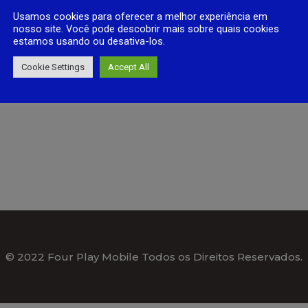
Usamos cookies para oferecer a melhor experiência em
nosso site. Você pode descobrir mais sobre quais cookies
estamos usando ou desativa-los.
Cookie Settings
Accept All
© 2022 Four Play Mobile Todos os Direitos Reservados.