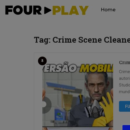
Home
Tag:
Crime Scene Cleane
Crim
Crime
autor
Studi
mundo 
FU