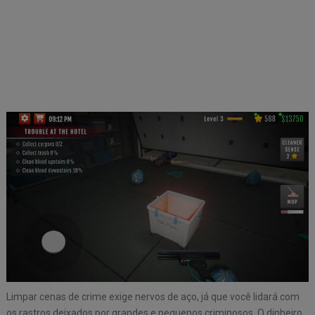
Limpar cenas de crime exige nervos de aço, já que você lidará com
os rastros deixados por grandes e pequenos criminosos. O dinheiro