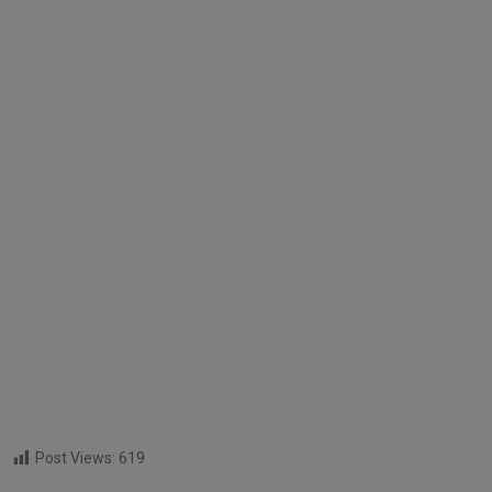
Post Views:
619