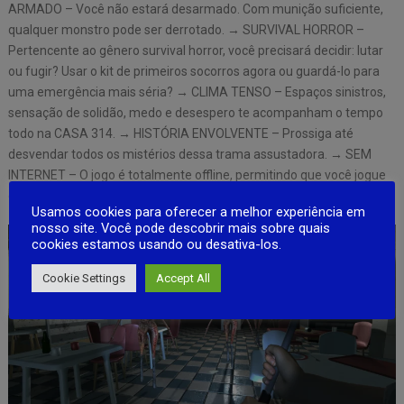
ARMADO – Você não estará desarmado. Com munição suficiente,
qualquer monstro pode ser derrotado. → SURVIVAL HORROR –
Pertencente ao gênero survival horror, você precisará decidir: lutar
ou fugir? Usar o kit de primeiros socorros agora ou guardá-lo para
uma emergência mais séria? → CLIMA TENSO – Espaços sinistros,
sensação de solidão, medo e desespero te acompanham o tempo
todo na CASA 314. → HISTÓRIA ENVOLVENTE – Prossiga até
desvendar todos os mistérios dessa trama assustadora. → SEM
INTERNET – O jogo é totalmente offline, permitindo que você jogue
onde e quando quiser.
Usamos cookies para oferecer a melhor experiência em
nosso site. Você pode descobrir mais sobre quais
cookies estamos usando ou desativa-los.
Cookie Settings
Accept All