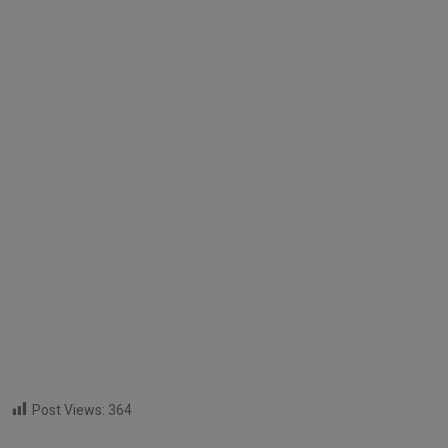
Post Views:
364