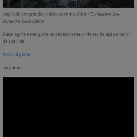
Inspirado em grandes clássicos como
Silent Hill
,
Resident Evil
,
Outlast
e
Dead Space
.
Baixe agora e mergulhe no pesadelo mais intenso de ação e terror
da sua vida!
Android game
ios game