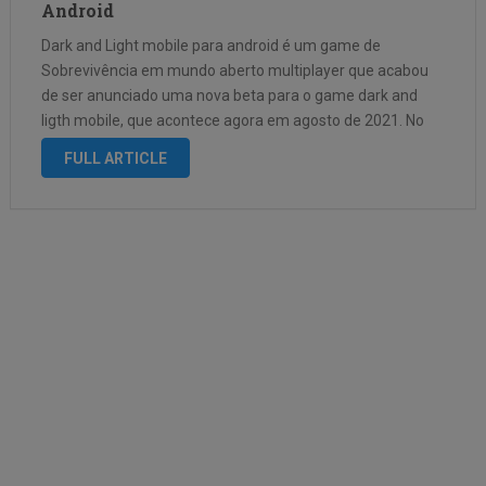
Android
Dark and Light mobile para android é um game de
Sobrevivência em mundo aberto multiplayer que acabou
de ser anunciado uma nova beta para o game dark and
ligth mobile, que acontece agora em agosto de 2021. No
game é possivel Personalizar seu personagem e
FULL ARTICLE
construir …