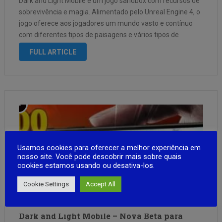
Dark and Light Mobile é um jogo sandbox com recursos de
sobrevivência e magia. Alimentado pelo Unreal Engine 4, o
jogo oferece aos jogadores um mundo vasto e contínuo
com diferentes tipos de paisagens e vários tipos de
criaturas fantásticas que as habitam. Aqui você pode …
FULL ARTICLE
Usamos cookies para oferecer a melhor experiência em
nosso site. Você pode descobrir mais sobre quais
cookies estamos usando ou desativa-los.
Cookie Settings
Accept All
Dark and Light Mobile – Nova Beta para