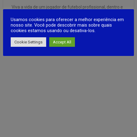
Viva a vida de um jogador de futebol profissional, dentro e
fora de campo. Treine, jogue partidas, forme sua vida
Usamos cookies para oferecer a melhor experiência em
social, suba na carreira e gaste o dinheiro que ganha.
nosso site. Você pode descobrir mais sobre quais
Enquanto decora sua vida com luxo, gerencie seus
cookies estamos usando ou desativa-los.
relacionamentos e finanças. Aprimore suas
FULL ARTICLE
habilidades!Aprimore suas habilidades …
Cookie Settings
Accept All