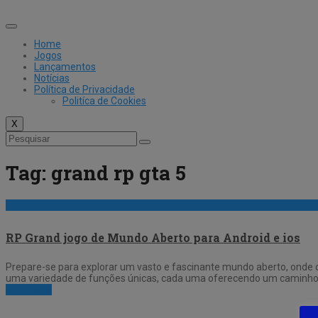
Skip
to
content
Home
Jogos
Lançamentos
Notícias
Política de Privacidade
Politíca de Cookies
X
Tag:
grand rp gta 5
RP Grand jogo de Mundo Aberto para Android e ios
Prepare-se para explorar um vasto e fascinante mundo aberto, onde 
uma variedade de funções únicas, cada uma oferecendo um caminho di
Full Article