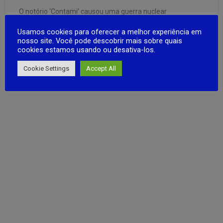
O notório ‘Contami’ causou uma guerra nuclear
catastrófica com sua ganância. A guerra nuclear devastou
Usamos cookies para oferecer a melhor experiência em
o mundo e a humanidade se transformou em zumbis,
nosso site. Você pode descobrir mais sobre quais
contaminados pelos produtos químicos das bombas
cookies estamos usando ou desativa-los.
nucleares. Contamies usam zumbis para conquistar o
FULL ARTICLE
mundo apocalíptico. No entanto, alguns sobreviventes se
Cookie Settings
Accept All
aliaram para lutar contra os …