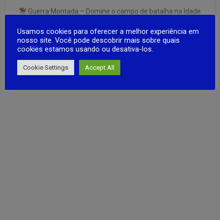
Guerra Montada – Domine o campo de batalha na Idade
Média! Entre em um épico jogo de ação e estratégia onde
Usamos cookies para oferecer a melhor experiência em
você lidera exércitos, monta a cavalo e comanda batalhas
nosso site. Você pode descobrir mais sobre quais
em tempo real! Escolha entre cinco grandes nações —
cookies estamos usando ou desativa-los.
Reino Unido, França, Aragão, Vikings e …
FULL ARTICLE
Cookie Settings
Accept All