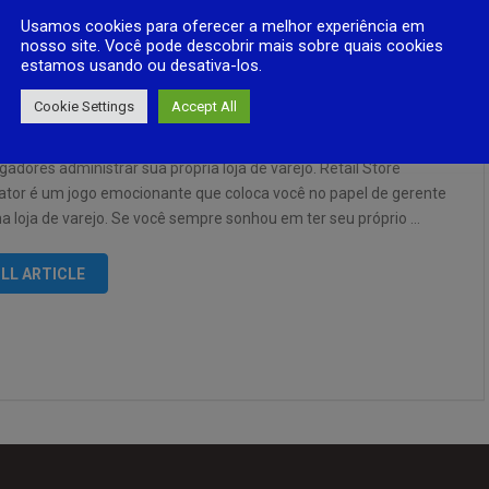
Usamos cookies para oferecer a melhor experiência em
nosso site. Você pode descobrir mais sobre quais cookies
estamos usando ou desativa-los.
il Store Simulator para Android
Cookie Settings
Accept All
l Store Simulator é um jogo de simulação interativo que permite
gadores administrar sua própria loja de varejo. Retail Store
ator é um jogo emocionante que coloca você no papel de gerente
a loja de varejo. Se você sempre sonhou em ter seu próprio …
LL ARTICLE