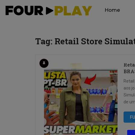
Home
Tag:
Retail Store Simula
Reta
BRA
Retai
aos jo
Simul
de um
FU