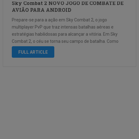
Sky Combat 2 NOVO JOGO DE COMBATE DE
AVIÃO PARA ANDROID
Prepare-se para a ação em Sky Combat 2, o jogo
multiplayer PvP que traz intensas batalhas aéreas e
estratégias habilidosas para alcançar a vitória. Em Sky
Combat 2, o céu se torna seu campo de batalha. Como
piloto, você comandará uma variedade de aviões de
FULL ARTICLE
guerra …