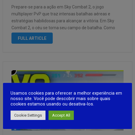
Prepare-se para a ação em Sky Combat 2, o jogo
multiplayer PvP que traz intensas batalhas aéreas e
estratégias habilidosas para alcançar a vitória. Em Sky
Combat 2, o céu se torna seu campo de batalha. Como
piloto, você comandará uma variedade de aviões de
FULL ARTICLE
guerra …
Usamos cookies para oferecer a melhor experiência em
nosso site. Você pode descobrir mais sobre quais
cookies estamos usando ou desativa-los.
Cookie Settings
Accept All