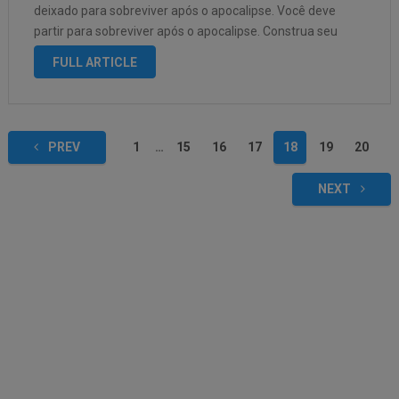
deixado para sobreviver após o apocalipse. Você deve
partir para sobreviver após o apocalipse. Construa seu
abrigo, equipamentos, armas e muito mais para sobreviver
FULL ARTICLE
no Apocalipse …
PREV
1
…
15
16
17
18
19
20
NEXT