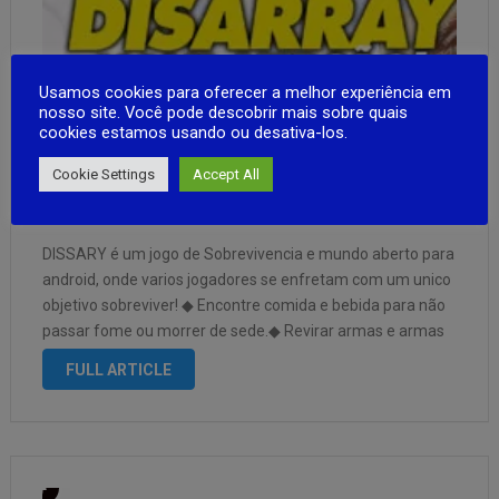
Usamos cookies para oferecer a melhor experiência em
nosso site. Você pode descobrir mais sobre quais
cookies estamos usando ou desativa-los.
Cookie Settings
Accept All
DISARRAY (DayZ Mobile) NOVA VERSÃO
TESTE DISPONIVEL!
DISSARY é um jogo de Sobrevivencia e mundo aberto para
android, onde varios jogadores se enfretam com um unico
objetivo sobreviver! ◆ Encontre comida e bebida para não
passar fome ou morrer de sede.◆ Revirar armas e armas
para se proteger de bandidos.◆ Explore o ambiente …
FULL ARTICLE