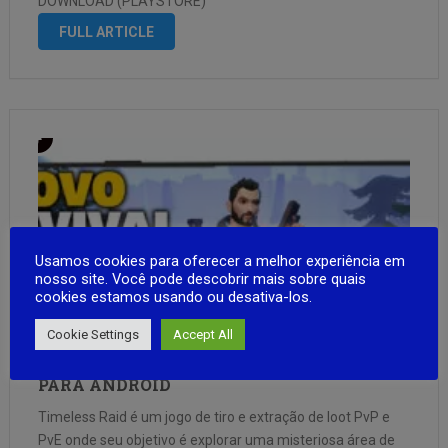
DOWNLOAD (PLAYSTORE)
FULL ARTICLE
Usamos cookies para oferecer a melhor experiência em
nosso site. Você pode descobrir mais sobre quais
cookies estamos usando ou desativa-los.
Cookie Settings
Accept All
Timeless Raid NOVO JOGO SURVIVAL RAID
PARA ANDROID
Timeless Raid é um jogo de tiro e extração de loot PvP e
PvE onde seu objetivo é explorar uma misteriosa área de