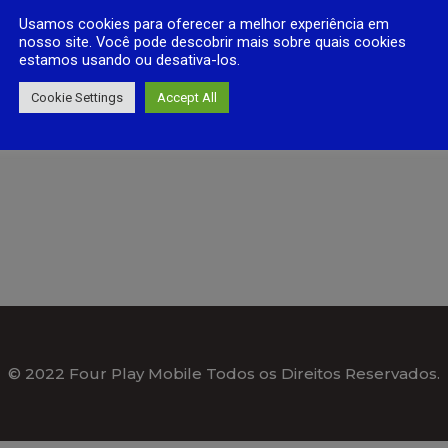
Usamos cookies para oferecer a melhor experiência em
nosso site. Você pode descobrir mais sobre quais cookies
estamos usando ou desativa-los.
Cookie Settings
Accept All
© 2022 Four Play Mobile Todos os Direitos Reservados.