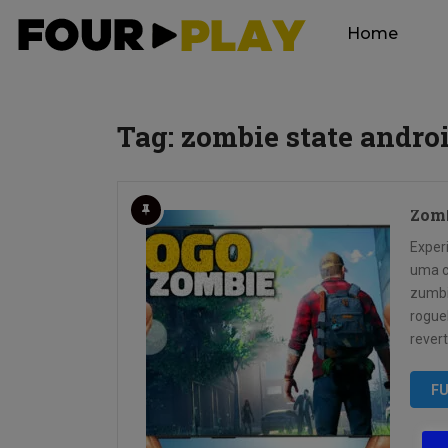
Home
Tag:
zombie state andro
Zomb
Exper
uma c
zumbi
rogue
revert
FU