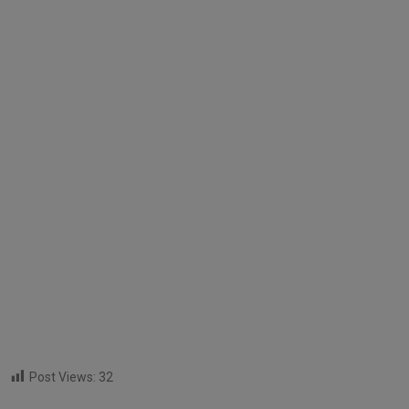
Post Views:
32