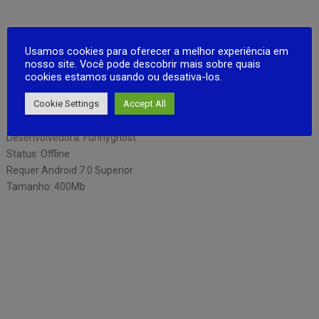
Usamos cookies para oferecer a melhor experiência em
nosso site. Você pode descobrir mais sobre quais
cookies estamos usando ou desativa-los.
Cookie Settings
Accept All
DOWNLOAD PLAYSTORE
COMPLETO
Desenvolvedora: Funnyghost
Status: Offline
Requer Android 7.0 Superior
Tamanho: 400Mb