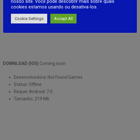
nosso site. Você pode descobrir mais sobre quais
cookies estamos usando ou desativa-los.
Cookie Settings
Accept All
DOWNLOAD (IOS)
Coming soon
Desenvolvedora: Not Found Games
Status: Offline
Requer Android: 7.0
Tamanho: 219 Mb