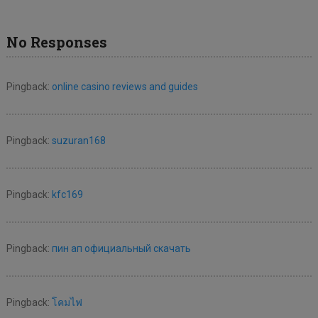
No Responses
Pingback:
online casino reviews and guides
Pingback:
suzuran168
Pingback:
kfc169
Pingback:
пин ап официальный скачать
Pingback:
โคมไฟ