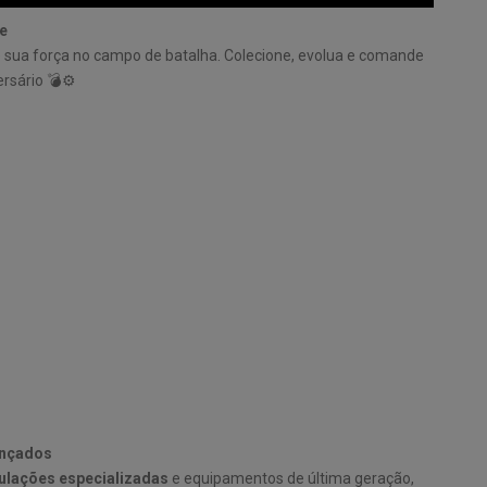
e
sua força no campo de batalha. Colecione, evolua e comande
rsário 💣⚙️
ançados
pulações especializadas
e equipamentos de última geração,