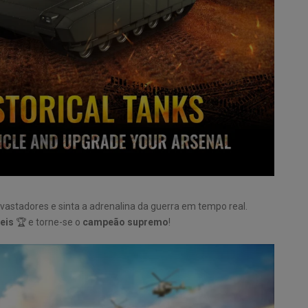
vastadores e sinta a adrenalina da guerra em tempo real.
eis
🏆 e torne-se o
campeão supremo
!