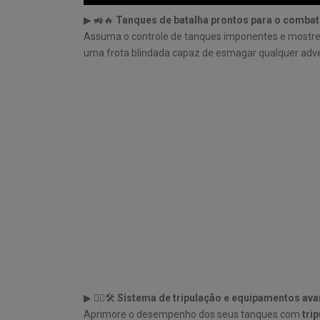
▶ 🚜🔥
Tanques de batalha prontos para o combat
Assuma o controle de tanques imponentes e mostre 
uma frota blindada capaz de esmagar qualquer adve
▶ 🧑‍✈️🛠️
Sistema de tripulação e equipamentos av
Aprimore o desempenho dos seus tanques com
tri