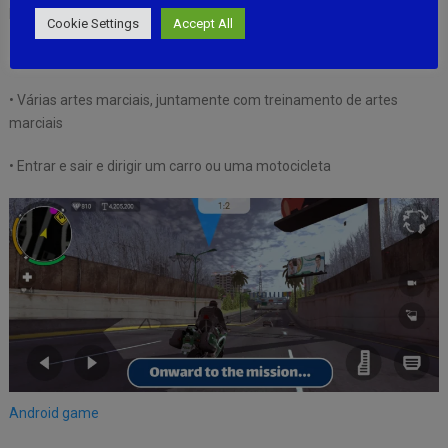
Recursos de jogabilidade
Cookie Settings
Accept All
• Envolvimento de combate avançado
• Várias artes marciais, juntamente com treinamento de artes
marciais
• Entrar e sair e dirigir um carro ou uma motocicleta
Android game