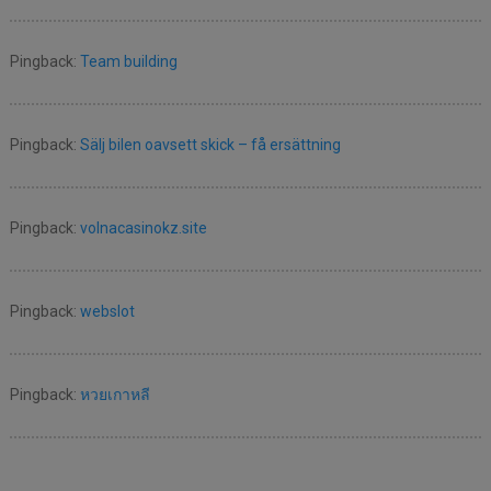
Pingback:
Team building
Pingback:
Sälj bilen oavsett skick – få ersättning
Pingback:
volnacasinokz.site
Pingback:
webslot
Pingback:
หวยเกาหลี