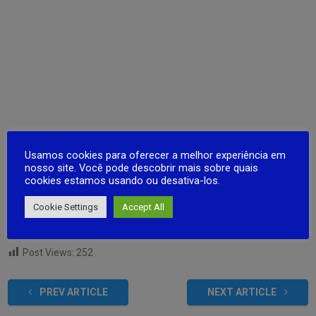
Usamos cookies para oferecer a melhor experiência em
nosso site. Você pode descobrir mais sobre quais
cookies estamos usando ou desativa-los.
Cookie Settings
Accept All
Post Views:
252
PREV ARTICLE
NEXT ARTICLE