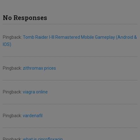
No Responses
Pingback:
Tomb Raider I-III Remastered Mobile Gameplay (Android &
IOS)
Pingback:
zithromax prices
Pingback:
viagra online
Pingback:
vardenafil
Pingback:
what is ciprofloxacin