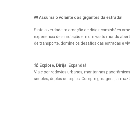
🚚
Assuma o volante dos gigantes da estrada!
Sinta a verdadeira emoção de dirigir caminhões am
experiência de simulação em um vasto mundo abert
de transporte, domine os desafios das estradas e v
🛣️
Explore, Dirija, Expanda!
Viaje por rodovias urbanas, montanhas panorâmica
simples, duplos ou triplos. Compre garagens, armazé