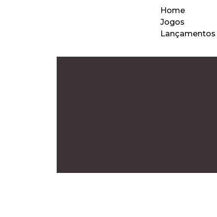
Home
Jogos
Lançamentos
Notícias
Política de Pr
Truck Simulator Big R
Politíca de Cookie
tiagokramer
17 de julho de 2025
X