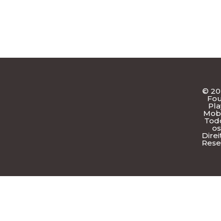
ivacidade
igs ANDROID GAME
s
© 2
Fo
Pla
Mobi
Tod
os
Direi
Rese