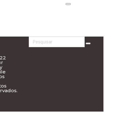
022
ur
y
le
os
tos
rvados.