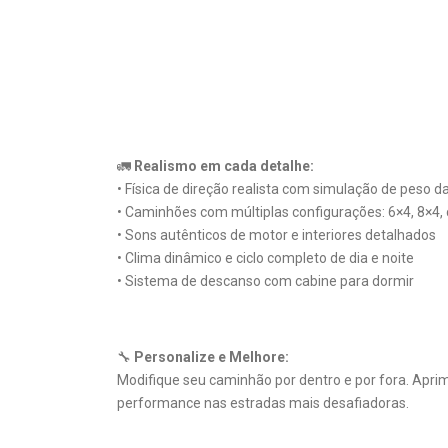
🚛
Realismo em cada detalhe:
• Física de direção realista com simulação de peso d
• Caminhões com múltiplas configurações: 6×4, 8×4, c
• Sons autênticos de motor e interiores detalhados
• Clima dinâmico e ciclo completo de dia e noite
• Sistema de descanso com cabine para dormir
🔧
Personalize e Melhore:
Modifique seu caminhão por dentro e por fora. Apri
performance nas estradas mais desafiadoras.