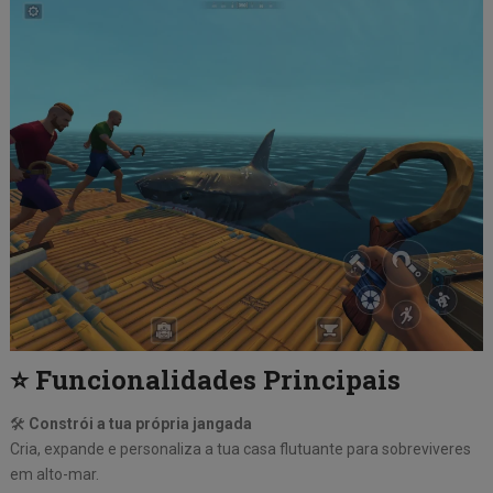
⭐ Funcionalidades Principais
🛠
Constrói a tua própria jangada
Cria, expande e personaliza a tua casa flutuante para sobreviveres
em alto-mar.