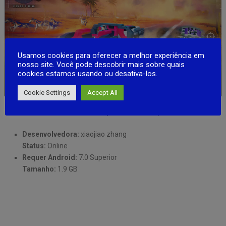
Usamos cookies para oferecer a melhor experiência em
nosso site. Você pode descobrir mais sobre quais
cookies estamos usando ou desativa-los.
Cookie Settings
Accept All
DOWNLOAD (
ANDROID APK
)
Desenvolvedora:
xiaojiao zhang
Status:
Online
Requer Android:
7.0 Superior
Tamanho:
1.9 GB