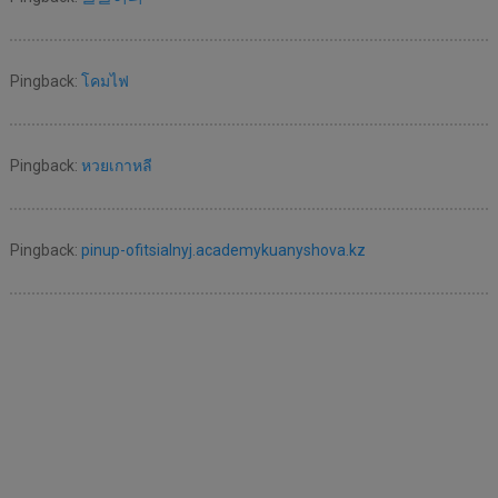
Pingback:
โคมไฟ
Pingback:
หวยเกาหลี
Pingback:
pinup-ofitsialnyj.academykuanyshova.kz