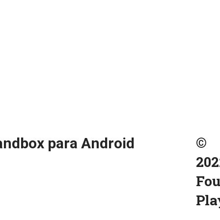
©
andbox para Android
202
Fou
Pla