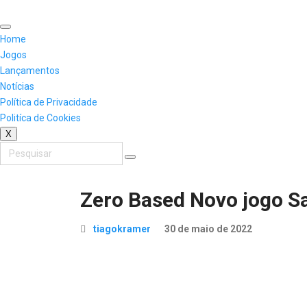
Skip
to
content
Home
Jogos
Lançamentos
Notícias
Política de Privacidade
Politíca de Cookies
X
Zero Based Novo jogo S
tiagokramer
30 de maio de 2022