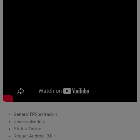
Genero: FPS extracion
Desenvolvedora:
Status: Online
Requer Android: 9.0 +