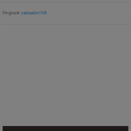
Pingback:
sabaaibet168