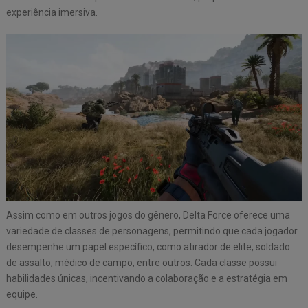
experiência imersiva.
Assim como em outros jogos do gênero, Delta Force oferece uma
variedade de classes de personagens, permitindo que cada jogador
desempenhe um papel específico, como atirador de elite, soldado
de assalto, médico de campo, entre outros. Cada classe possui
habilidades únicas, incentivando a colaboração e a estratégia em
equipe.