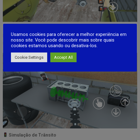
Visão em Primeira Pessoa
Usamos cookies para oferecer a melhor experiência em
Mergulhe na experiência, sentindo-se não apenas como um jogador,
nosso site. Você pode descobrir mais sobre quais
mas como um verdadeiro mecânico automotivo.
cookies estamos usando ou desativa-los.
Cookie Settings
Accept All
Simulação de Trânsito