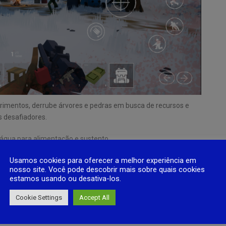
rimentos, derrube árvores e pedras em busca de recursos e
s desafiadores.
água para alimentação e sustento.
Usamos cookies para oferecer a melhor experiência em
mas, cada uma com seus próprios pontos fortes e fracos.
nosso site. Você pode descobrir mais sobre quais cookies
estamos usando ou desativa-los.
Cookie Settings
Accept All
bis e a sobrevivência se tornará mais difícil à medida que