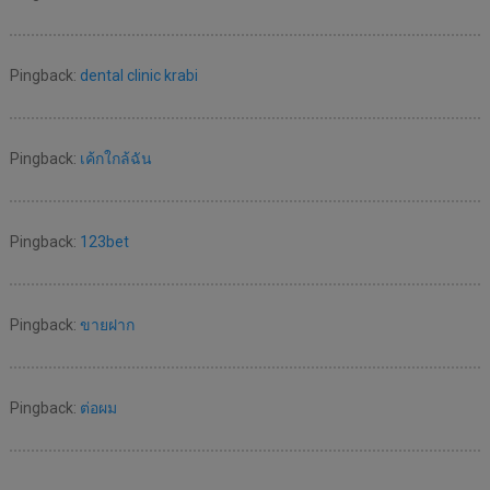
Pingback:
dental clinic krabi
Pingback:
เค้กใกล้ฉัน
Pingback:
123bet
Pingback:
ขายฝาก
Pingback:
ต่อผม