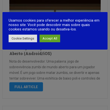
Usamos cookies para oferecer a melhor experiência em
nosso site. Você pode descobrir mais sobre quais
cookies estamos usando ou desativa-los.
Cookie Settings
Accept All
Lost Days – Jogo de Sobrevivencia e Mundo
Aberto (Android/iOS)
Nota do desenvolvedor: Uma palavra: jogo de
sobrevivência zumbi de mundo aberto para um jogador
móvel. É um jogo sobre matar zumbis, se divertir e apenas
tentar sobreviver. Uma estética de baixo poli e controles de
jogador suaves. Como é meu primeiro jogo Open World,
FULL ARTICLE
estou aprendendo e …