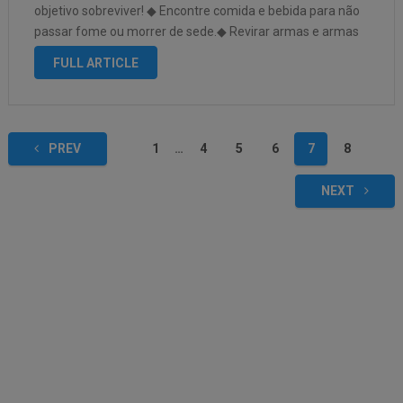
objetivo sobreviver! ◆ Encontre comida e bebida para não
passar fome ou morrer de sede.◆ Revirar armas e armas
para se proteger de bandidos.◆ Explore o ambiente …
FULL ARTICLE
PREV
1
…
4
5
6
7
8
NEXT