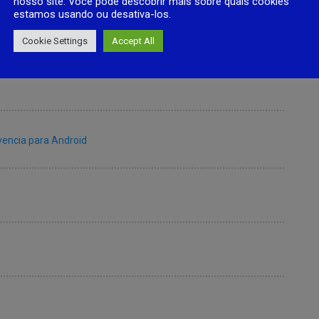
nosso site. Você pode descobrir mais sobre quais cookies
estamos usando ou desativa-los.
NEXT ARTICLE
Cookie Settings
Accept All
vencia para Android