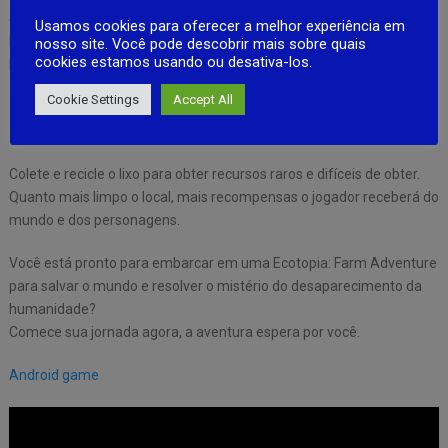
Aprenda a criar diferentes tipos de materiais e estruturas. Você
Usamos cookies para oferecer a melhor experiência em
precisa deles para sobreviver e salvar o mundo! Construa seu
nosso site. Você pode descobrir mais sobre quais
cookies estamos usando ou desativa-los.
próprio acampamento exclusivo, com base no qual você iniciará sua
aventura no mundo da Ecotopia.
Cookie Settings
Accept All
limpar o mundo
Colete e recicle o lixo para obter recursos raros e difíceis de obter.
Quanto mais limpo o local, mais recompensas o jogador receberá do
mundo e dos personagens.
Você está pronto para embarcar em uma Ecotopia: Farm Adventure
para salvar o mundo e resolver o mistério do desaparecimento da
humanidade?
Comece sua jornada agora, a aventura espera por você.
Android game