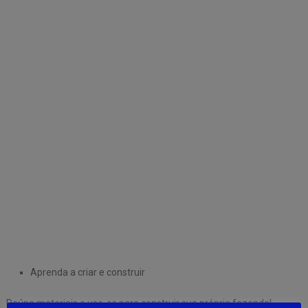
Aprenda a criar e construir
Reúna materiais e use-os para construir sua própria fazenda!