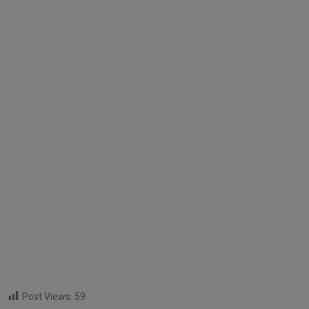
Post Views:
59