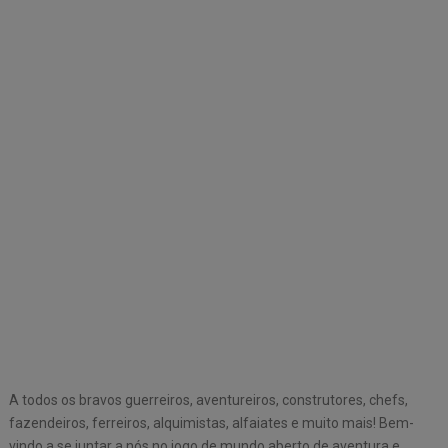
A todos os bravos guerreiros, aventureiros, construtores, chefs,
fazendeiros, ferreiros, alquimistas, alfaiates e muito mais! Bem-
vindo a se juntar a nós no jogo de mundo aberto de aventura e