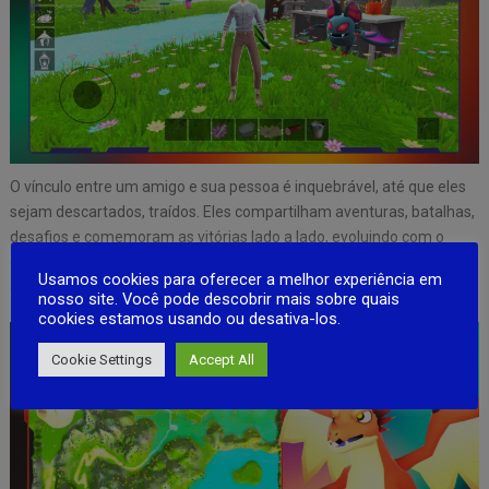
O vínculo entre um amigo e sua pessoa é inquebrável, até que eles
sejam descartados, traídos. Eles compartilham aventuras, batalhas,
desafios e comemoram as vitórias lado a lado, evoluindo com o
dono. Tenha medo de que seu amigo monstro se torne um inimigo
Usamos cookies para oferecer a melhor experiência em
quando você o expulsar de sua casa.
nosso site. Você pode descobrir mais sobre quais
cookies estamos usando ou desativa-los.
Cookie Settings
Accept All