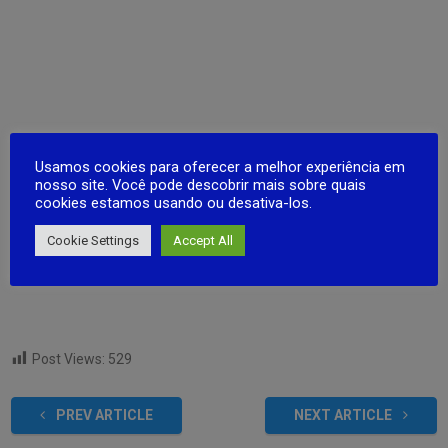
Usamos cookies para oferecer a melhor experiência em
nosso site. Você pode descobrir mais sobre quais
cookies estamos usando ou desativa-los.
Cookie Settings
Accept All
Post Views:
529
PREV ARTICLE
NEXT ARTICLE