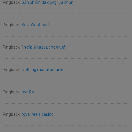
Pingback:
Sản phẩm đa dạng lựa chọn
Pingback:
BellaWebCoach
Pingback:
โรงพิมพ์กล่องบรรจุภัณฑ์
Pingback:
clothing manufacturer
Pingback:
กราฟีน
Pingback:
royal reels casino