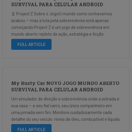
SURVIVAL PARA CELULAR ANDROID
🧬 Project Z Sobre o JogoO mundo como conhecemos
acabou — mas a luta pela sobrevivência está apenas
começando.Project Z é um jogo de sobrevivência em
mundo aberto repleto de ação, estratégia e ficção
científica, onde cada decisão pode significar vida ou morte.
FULL ARTICLE
Com um visual …
My Rusty Car NOVO JOGO MUNDO ABERTO
SURVIVAL PARA CELULAR ANDROID
Um simulador de direção e sobrevivência onde a estrada é
sua casa — e seu fiel carro, seu único companheiro em
uma jornada sem fim. Monitore cuidadosamente cada
detalhe do seu veículo: níveis de óleo, combustível e líquido
de arrefecimento podem ser a diferença entre seguir …
FULL ARTICLE