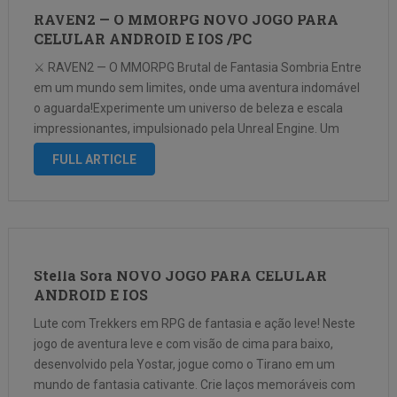
RAVEN2 — O MMORPG NOVO JOGO PARA
CELULAR ANDROID E IOS /PC
⚔️ RAVEN2 — O MMORPG Brutal de Fantasia Sombria Entre
em um mundo sem limites, onde uma aventura indomável
o aguarda!Experimente um universo de beleza e escala
impressionantes, impulsionado pela Unreal Engine. Um
conto brutal, onde escuridão e beleza coexistem…
FULL ARTICLE
Testemunhe a fantasia sombria definitiva como nunca …
Stella Sora NOVO JOGO PARA CELULAR
ANDROID E IOS
Lute com Trekkers em RPG de fantasia e ação leve! Neste
jogo de aventura leve e com visão de cima para baixo,
desenvolvido pela Yostar, jogue como o Tirano em um
mundo de fantasia cativante. Crie laços memoráveis ​​com