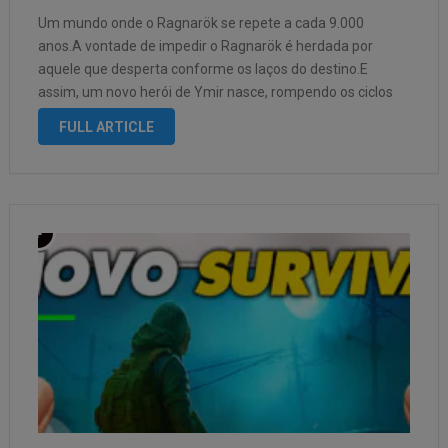
Um mundo onde o Ragnarök se repete a cada 9.000
anos.A vontade de impedir o Ragnarök é herdada por
aquele que desperta conforme os laços do destino.E
assim, um novo herói de Ymir nasce, rompendo os ciclos
da reencarnação. A biografia de heróis que superaram o …
FULL ARTICLE