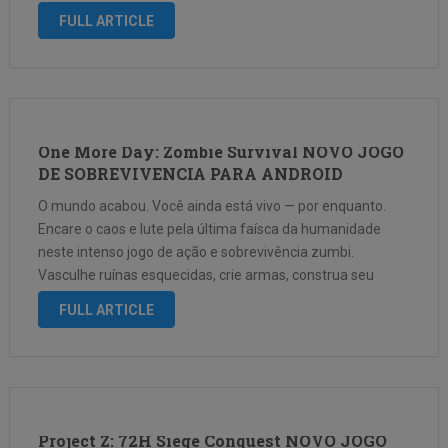
garotas encantadoras conhecidas como Trekkers, reúna
FULL ARTICLE
equipes …
One More Day: Zombie Survival NOVO JOGO
DE SOBREVIVENCIA PARA ANDROID
O mundo acabou. Você ainda está vivo — por enquanto.
Encare o caos e lute pela última faísca da humanidade
neste intenso jogo de ação e sobrevivência zumbi.
Vasculhe ruínas esquecidas, crie armas, construa seu
abrigo e prepare-se para enfrentar hordas implacáveis de
FULL ARTICLE
mortos-vivos. Cada dia …
Project Z: 72H Siege Conquest NOVO JOGO