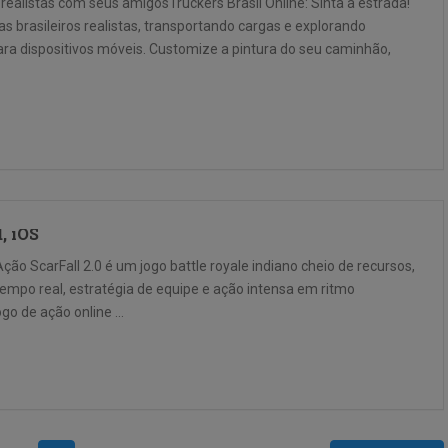
realistas com seus amigosTruckers Brasil Online: Sinta a estrada!
s brasileiros realistas, transportando cargas e explorando
ra dispositivos móveis. Customize a pintura do seu caminhão,
d, iOS
Ação ScarFall 2.0 é um jogo battle royale indiano cheio de recursos,
po real, estratégia de equipe e ação intensa em ritmo
go de ação online …