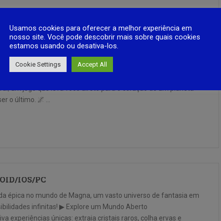
Usamos cookies para oferecer a melhor experiência em
nosso site. Você pode descobrir mais sobre quais cookies
estamos usando ou desativa-los.
O DE SOBREVIVENCIA PARA CELULAR ANDROID
Cookie Settings
Accept All
, planetas distantes e mistérios do cosmos?Prepare-se para
l, um jogo que leva você direto para o coração de um planeta
r o último. 🌌 …
ROID/IOS/PC
a épica no mundo de Magna, um vasto universo de fantasia em
sibilidades infinitas! ▶ Explore um Mundo Aberto
 experiências únicas: extraia cristais raros, colha ervas e