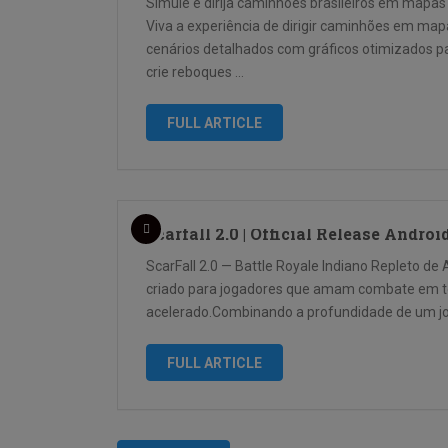
Simule e dirija caminhões brasileiros em mapas 
Viva a experiência de dirigir caminhões em mapa
cenários detalhados com gráficos otimizados pa
crie reboques …
FULL ARTICLE
Scarfall 2.0 | Official Release Androi
ScarFall 2.0 — Battle Royale Indiano Repleto de 
criado para jogadores que amam combate em tem
acelerado.Combinando a profundidade de um jo
FULL ARTICLE