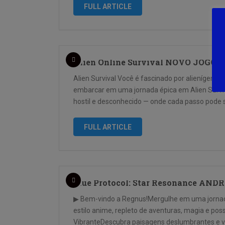
FULL ARTICLE
Alien Online Survival NOVO JOG
Alien Survival Você é fascinado por alienígenas
embarcar em uma jornada épica em Alien Surviva
hostil e desconhecido — onde cada passo pode se
FULL ARTICLE
Blue Protocol: Star Resonance AND
▶ Bem-vindo a Regnus!Mergulhe em uma jornad
estilo anime, repleto de aventuras, magia e pos
VibranteDescubra paisagens deslumbrantes e viva