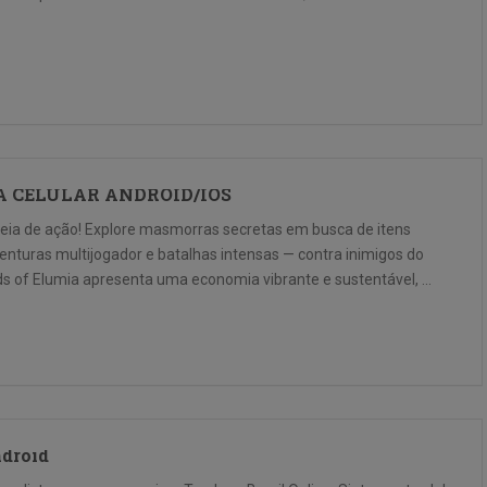
RA CELULAR ANDROID/IOS
heia de ação! Explore masmorras secretas em busca de itens
venturas multijogador e batalhas intensas — contra inimigos do
ds of Elumia apresenta uma economia vibrante e sustentável, …
ndroid