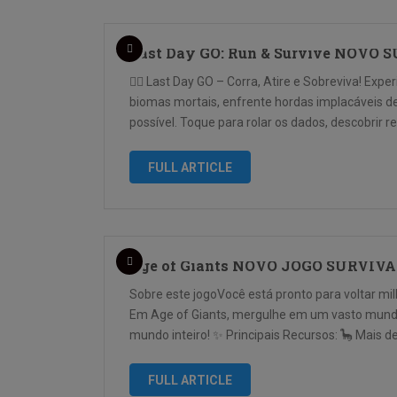
Last Day GO: Run & Survive NOVO
🧟‍♂️ Last Day GO – Corra, Atire e Sobreviva! Ex
biomas mortais, enfrente hordas implacáveis d
possível. Toque para rolar os dados, descobrir re
FULL ARTICLE
Age of Giants NOVO JOGO SURVI
Sobre este jogoVocê está pronto para voltar m
Em Age of Giants, mergulhe em um vasto mundo 
mundo inteiro! ✨ Principais Recursos: 🦕 Mais de
FULL ARTICLE